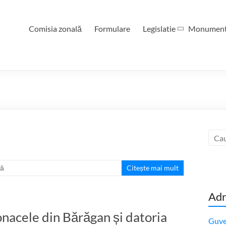
Comisia zonală
Formulare
Legislatie
Monumen
ță
Citește mai mult
Adr
nacele din Bărăgan și datoria
Guve