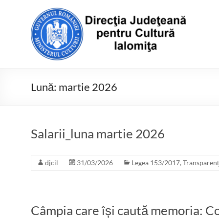
Skip
to
Direcţia
content
Judeţeană
pentru
Cultură
Lună:
martie 2026
Ialomiţa
Salarii_luna martie 2026
djcil
31/03/2026
Legea 153/2017
,
Transparen
Câmpia care își caută memoria: Co