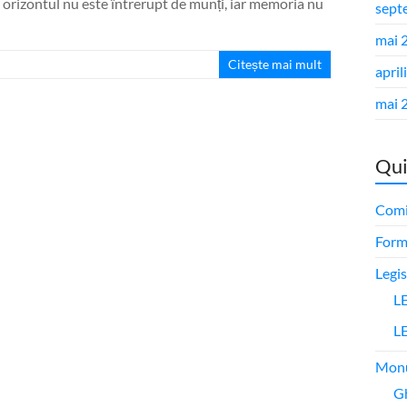
, orizontul nu este întrerupt de munți, iar memoria nu
sept
mai 
Citește mai mult
april
mai 
Qui
Comi
Form
Legis
L
L
Mon
G