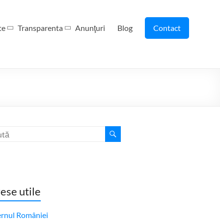
te
Transparenta
Anunţuri
Blog
Contact
ese utile
rnul României