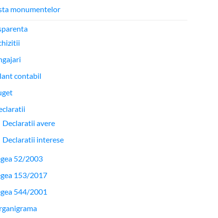
ista monumentelor
sparenta
hizitii
gajari
lant contabil
uget
claratii
Declaratii avere
Declaratii interese
egea 52/2003
egea 153/2017
egea 544/2001
rganigrama