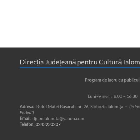
Direcția Județeană pentru Cultură Ialom
Program de lucru cu publicul
Luni–Vineri: 8.00 – 16.30
B-dul Matei Basarab, nr. 26, Slobozia,Ialomiţa –
Adresa:
(în in
Perlea”)
djcpnialomita@yahoo.com
Email:
0243230207
Telefon: