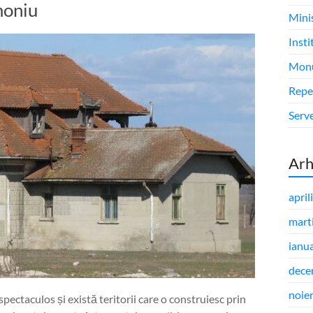
moniu
Minis
Insti
Monu
Repe
Serve
Arh
april
mart
ianu
dece
noie
 spectaculos și există teritorii care o construiesc prin