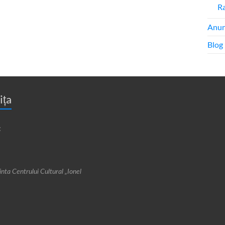
Ra
Anun
Blog
ița
:
cinta Centrului Cultural „Ionel