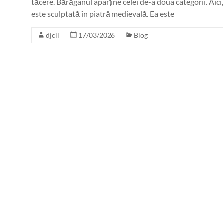
tăcere. Bărăganul aparține celei de-a doua categorii. Aici
este sculptată în piatră medievală. Ea este
djcil
17/03/2026
Blog