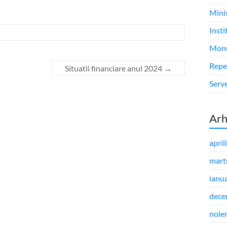
Minis
Insti
Monu
Repe
Situatii financiare anul 2024
→
Serve
Arh
april
mart
ianu
dece
noie