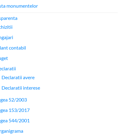
ista monumentelor
sparenta
hizitii
gajari
lant contabil
uget
claratii
Declaratii avere
Declaratii interese
egea 52/2003
egea 153/2017
egea 544/2001
rganigrama