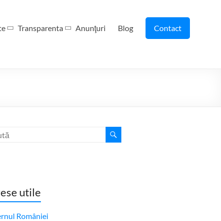
te
Transparenta
Anunţuri
Blog
Contact
ese utile
rnul României