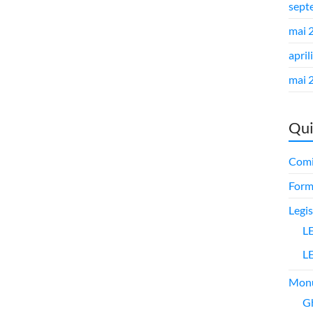
sept
mai 
april
mai 
Qui
Comi
Form
Legis
L
L
Mon
G