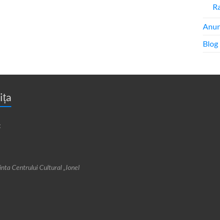
Ra
Anun
Blog
ița
:
cinta Centrului Cultural „Ionel