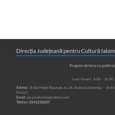
Direcția Județeană pentru Cultură Ialom
Program de lucru cu publicul
Luni–Vineri: 8.00 – 16.30
B-dul Matei Basarab, nr. 26, Slobozia,Ialomiţa –
Adresa:
(în in
Perlea”)
djcpnialomita@yahoo.com
Email:
0243230207
Telefon: